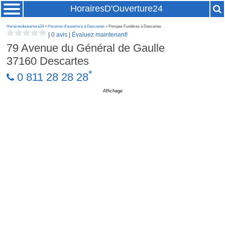
HorairesD'Ouverture24
Horairesdouverture24
»
Horaires d'ouverture à Descartes
» Pompes Funèbres à Descartes
|
0 avis
|
Évaluez maintenant!
79 Avenue du Général de Gaulle
37160
Descartes
*
0 811 28 28 28
Affichage