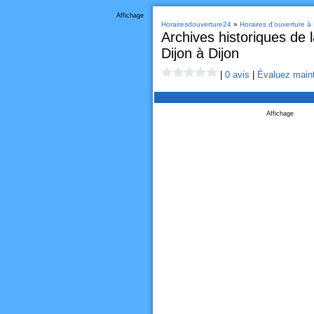
Affichage
Horairesdouverture24
»
Horaires d'ouverture à 
Archives historiques de la
Dijon à Dijon
|
0 avis
|
Évaluez maint
Affichage