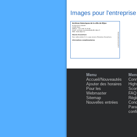
Images pour l'entreprise 
Menu
Menu
Accueil/Nouveautés
Conn
Ajouter des horaires
High
Pour les
Scor
Webmaster
FAQ
Sitemap
Règl
Nouvelles entrées
Condi
Para
confi