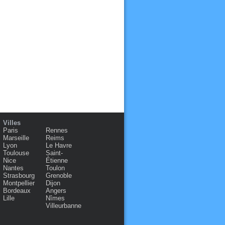
Villes
Paris
Rennes
Marseille
Reims
Lyon
Le Havre
Toulouse
Saint-
Nice
Étienne
Nantes
Toulon
Strasbourg
Grenoble
Montpellier
Dijon
Bordeaux
Angers
Lille
Nîmes
Villeurbanne