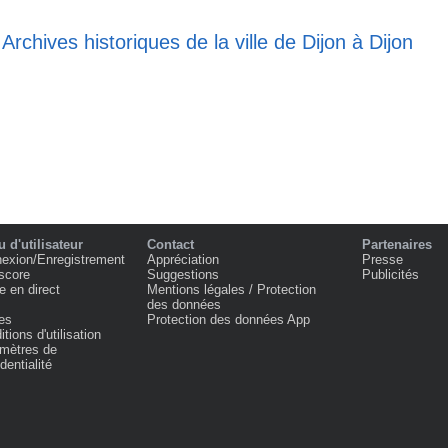
Archives historiques de la ville de Dijon à Dijon
 d'utilisateur
Contact
Partenaires
exion/Enregistrement
Appréciation
Presse
score
Suggestions
Publicités
e en direct
Mentions légales / Protection
des données
es
Protection des données App
tions d'utilisation
mètres de
dentialité