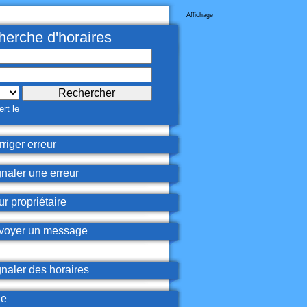
Affichage
erche d'horaires
rt le
riger erreur
naler une erreur
r propriétaire
oyer un message
naler des horaires
de