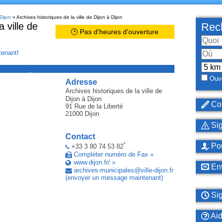
Dijon
» Archives historiques de la ville de Dijon à Dijon
 ville de
Rech
🕒 Pas d'heures d'ouverture
enant!
_
Ouve
Adresse
Archives historiques de la ville de
Dijon
à Dijon
Cor
91 Rue de la Liberté
21000
Dijon
Sig
Contact
*
Pou
+33 3 80 74 53 82
Compléter numéro de Fax »
www.dijon.fr/ »
Env
archives-municipales
@
ville-dijon
.
fr
(envoyer un message maintenant)
Sig
Ai