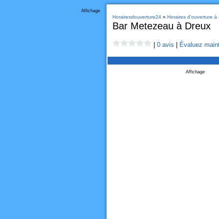
Affichage
Horairesdouverture24
»
Horaires d'ouverture à
Bar Metezeau à Dreux
|
0 avis
|
Évaluez maint
Affichage