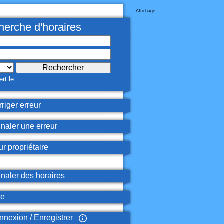
Affichage
erche d'horaires
rt le
riger erreur
naler une erreur
r propriétaire
naler des horaires
de
nexion / Enregistrer