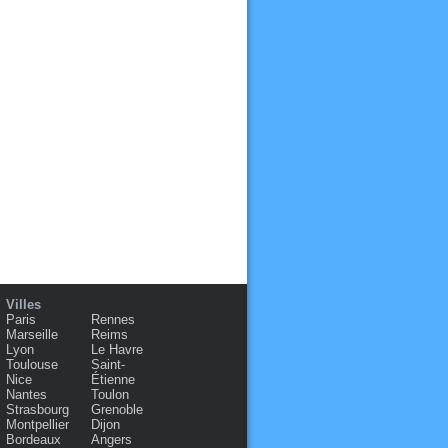
Villes
Paris
Rennes
Marseille
Reims
Lyon
Le Havre
Toulouse
Saint-
Nice
Étienne
Nantes
Toulon
Strasbourg
Grenoble
Montpellier
Dijon
Bordeaux
Angers