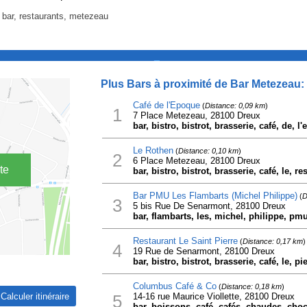
bar, restaurants, metezeau
_
Plus Bars à proximité de Bar Metezeau:
Café de l'Epoque
(
Distance: 0,09 km
)
1
7 Place Metezeau, 28100 Dreux
bar, bistro, bistrot, brasserie, café, de, l
Le Rothen
(
Distance: 0,10 km
)
2
6 Place Metezeau, 28100 Dreux
te
bar, bistro, bistrot, brasserie, café, le, r
Bar PMU Les Flambarts (Michel Philippe)
(
D
3
5 bis Rue De Senarmont, 28100 Dreux
bar, flambarts, les, michel, philippe, pm
Restaurant Le Saint Pierre
(
Distance: 0,17 km
)
4
19 Rue de Senarmont, 28100 Dreux
bar, bistro, bistrot, brasserie, café, le, pi
Columbus Café & Co
(
Distance: 0,18 km
)
5
14-16 rue Maurice Viollette, 28100 Dreux
bar, boissons, café, cafés, chaudes, cho