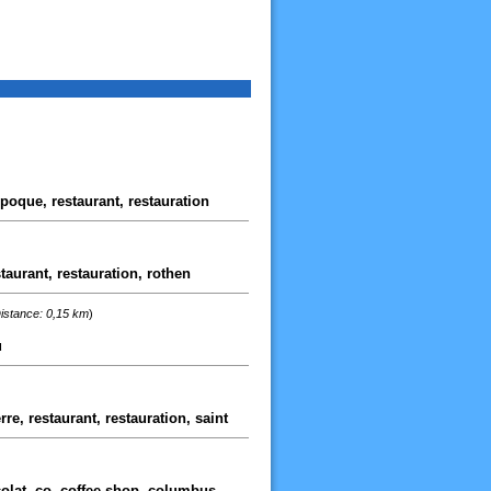
'epoque, restaurant, restauration
estaurant, restauration, rothen
istance: 0,15 km
)
u
erre, restaurant, restauration, saint
colat, co, coffee-shop, columbus,