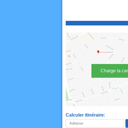
Charge la car
Calculer itinéraire: