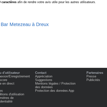
0
caractères
afin de rendre votre avis utile pour les autres utilisateurs.
e Bar Metezeau à Dreux
 d'utilisateur
Contact
Partenaires
exion/Enregistrement
Appréciation
Presse
score
Suggestions
Publicités
e en direct
Mentions légales / Protection
des données
es
Protection des données App
tions d'utilisation
mètres de
dentialité