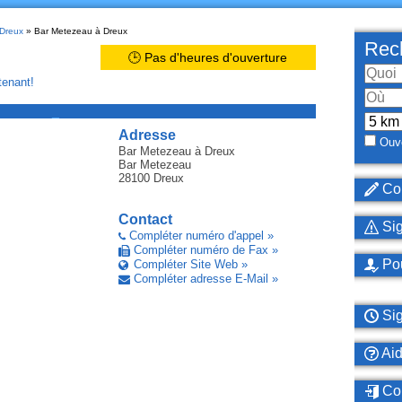
 Dreux
» Bar Metezeau à Dreux
Rech
🕒 Pas d'heures d'ouverture
enant!
_
Adresse
Ouve
Bar Metezeau
à Dreux
Bar Metezeau
28100
Dreux
Cor
Contact
Sig
Compléter numéro d'appel »
Compléter numéro de Fax »
Pou
Compléter Site Web »
Compléter adresse E-Mail »
Sig
Ai
Con