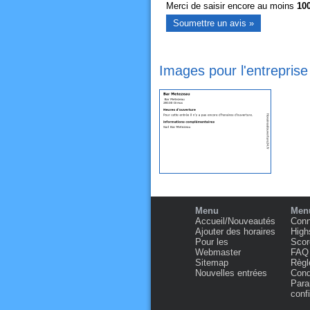
Merci de saisir encore au moins
10
Images pour l'entrepris
Menu
Menu
Accueil/Nouveautés
Conn
Ajouter des horaires
High
Pour les
Scor
Webmaster
FAQ
Sitemap
Règl
Nouvelles entrées
Condi
Para
confi