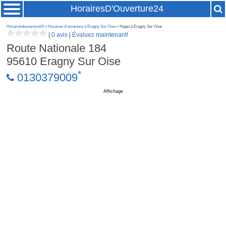
HorairesD'Ouverture24
Horairesdouverture24
»
Horaires d'ouverture à Eragny Sur Oise
» Hippo à Eragny Sur Oise
|
0 avis
|
Évaluez maintenant!
Route Nationale 184
95610
Eragny Sur Oise
*
0130379009
Affichage