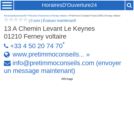
HorairesD'Ouverture24
Horairesdouverture24
»
Horaires d'ouverture à Ferney voltaire
» Prêt Immo Conseils France SAS à Ferney voltaire
|
0 avis
|
Évaluez maintenant!
13 A Chemin Levant Le Keynes
01210
Ferney voltaire
*
+33 4 50 20 74 70
www.pretimmoconseils... »
info
@
pretimmoconseils
.
com
(envoyer
un message maintenant)
Affichage