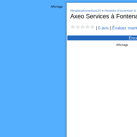
Affichage
Horairesdouverture24
»
Horaires d'ouverture à
Axeo Services à Fonten
|
0 avis
|
Évaluez maint
Enc
Affichage