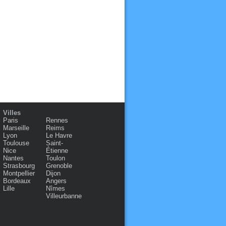
Villes
Paris
Rennes
Marseille
Reims
Lyon
Le Havre
Toulouse
Saint-
Nice
Étienne
Nantes
Toulon
Strasbourg
Grenoble
Montpellier
Dijon
Bordeaux
Angers
Lille
Nîmes
Villeurbanne