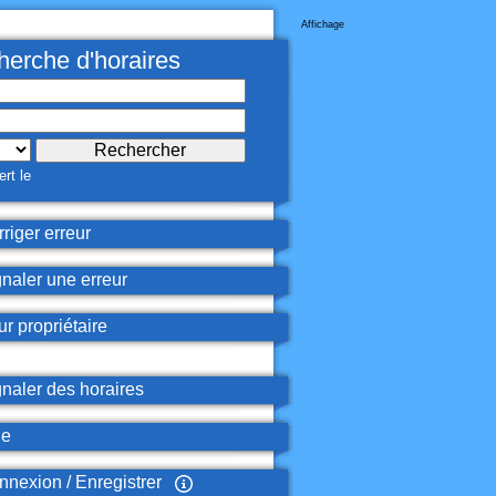
Affichage
erche d'horaires
rt le
riger erreur
naler une erreur
r propriétaire
naler des horaires
de
nexion / Enregistrer