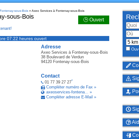
 Fontenay-sous-Bois
» Axeo Services à Fontenay-sous-Bois
ay-sous-Bois
Rech
🕒 Ouvert
enant!
ore 07:22 heures ouvert
Adresse
Ouve
Axeo Services
à Fontenay-sous-Bois
38 Boulevard de Verdun
94120
Fontenay-sous-Bois
Cor
Contact
Sig
*
01 77 39 27 27
Compléter numéro de Fax »
Pou
axeoservices-fontena... »
Compléter adresse E-Mail »
Sig
Ai
Con