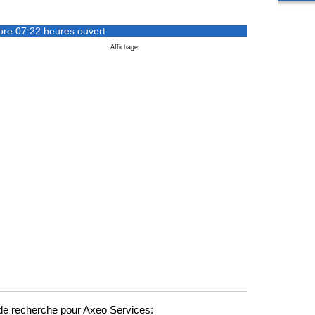
ore 07:22 heures ouvert
Affichage
e recherche pour Axeo Services: