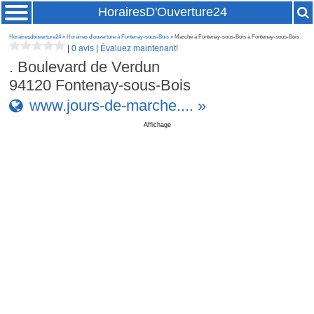
HorairesD'Ouverture24
Horairesdouverture24
»
Horaires d'ouverture à Fontenay-sous-Bois
» Marché à Fontenay-sous-Bois à Fontenay-sous-Bois
|
0 avis
|
Évaluez maintenant!
. Boulevard de Verdun
94120
Fontenay-sous-Bois
www.jours-de-marche.... »
Affichage