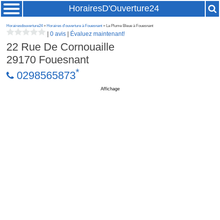
HorairesD'Ouverture24
Horairesdouverture24
»
Horaires d'ouverture à Fouesnant
» La Plume Bleue à Fouesnant
|
0 avis
|
Évaluez maintenant!
22 Rue De Cornouaille
29170
Fouesnant
*
0298565873
Affichage