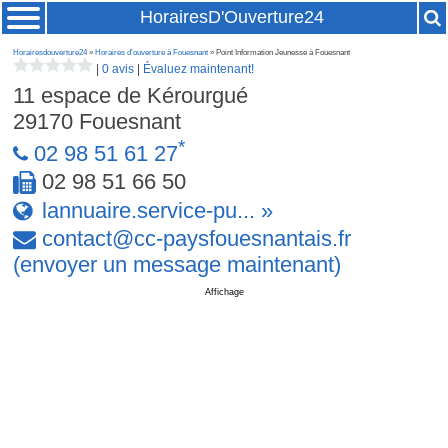
HorairesD'Ouverture24
Horairesdouverture24
»
Horaires d'ouverture à Fouesnant
» Point Information Jeunesse à Fouesnant
|
0 avis
|
Évaluez maintenant!
11 espace de Kérourgué
29170
Fouesnant
*
02 98 51 61 27
02 98 51 66 50
lannuaire.service-pu... »
contact
@
cc-paysfouesnantais
.
fr
(envoyer un message maintenant)
Affichage