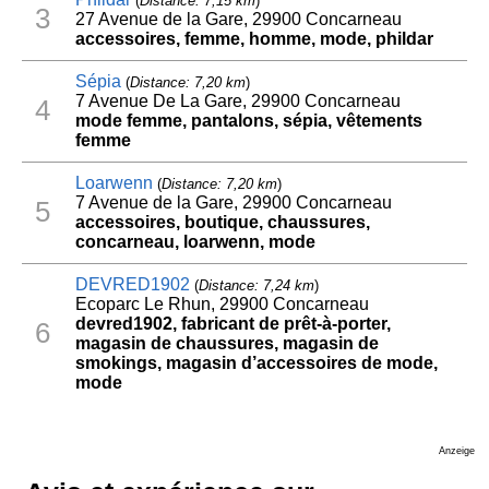
(
Distance: 7,15 km
)
3
27 Avenue de la Gare, 29900 Concarneau
accessoires, femme, homme, mode, phildar
Sépia
(
Distance: 7,20 km
)
7 Avenue De La Gare, 29900 Concarneau
4
mode femme, pantalons, sépia, vêtements
femme
Loarwenn
(
Distance: 7,20 km
)
7 Avenue de la Gare, 29900 Concarneau
5
accessoires, boutique, chaussures,
concarneau, loarwenn, mode
DEVRED1902
(
Distance: 7,24 km
)
Ecoparc Le Rhun, 29900 Concarneau
devred1902, fabricant de prêt-à-porter,
6
magasin de chaussures, magasin de
smokings, magasin d’accessoires de mode,
mode
Anzeige