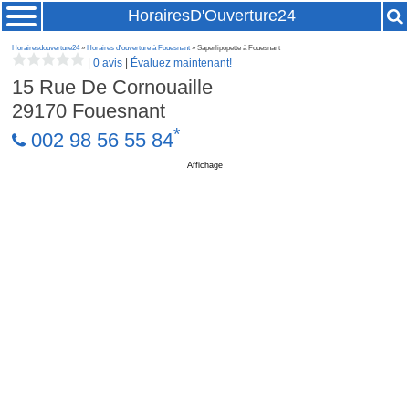
HorairesD'Ouverture24
Horairesdouverture24
»
Horaires d'ouverture à Fouesnant
» Saperlipopette à Fouesnant
|
0 avis
|
Évaluez maintenant!
15 Rue De Cornouaille
29170
Fouesnant
*
002 98 56 55 84
Affichage