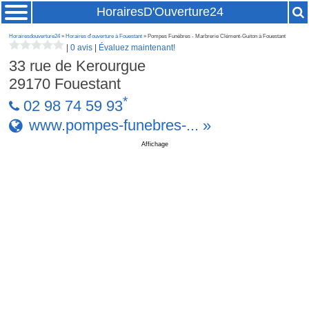
HorairesD'Ouverture24
Horairesdouverture24
»
Horaires d'ouverture à Fouestant
» Pompes Funèbres - Marbrerie Clément-Guiton à Fouestant
|
0 avis
|
Évaluez maintenant!
33 rue de Kerourgue
29170
Fouestant
*
02 98 74 59 93
www.pompes-funebres-... »
Affichage