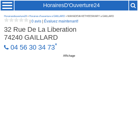
HorairesD'Ouverture24
Horairesdouverture24
»
Horaires d'ouverture à GAILLARD
» MAHADEVA KETHEESWARY à GAILLARD
|
0 avis
|
Évaluez maintenant!
32 Rue De La Liberation
74240
GAILLARD
*
04 56 30 34 73
Affichage