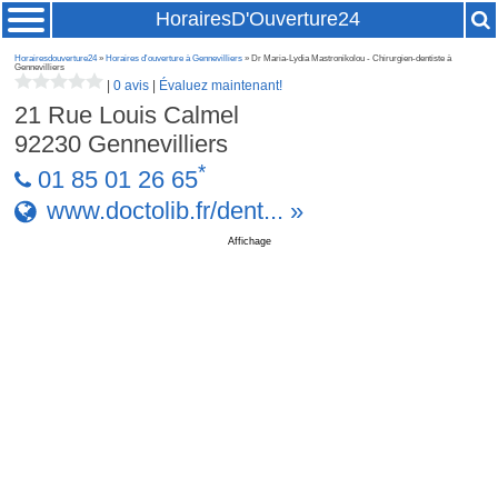
HorairesD'Ouverture24
Horairesdouverture24
»
Horaires d'ouverture à Gennevilliers
» Dr Maria-Lydia Mastronikolou - Chirurgien-dentiste à
Gennevilliers
|
0 avis
|
Évaluez maintenant!
21 Rue Louis Calmel
92230
Gennevilliers
*
01 85 01 26 65
www.doctolib.fr/dent... »
Affichage