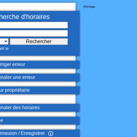
Affichage
erche d'horaires
rt le
riger erreur
naler une erreur
r propriétaire
naler des horaires
de
nexion / Enregistrer