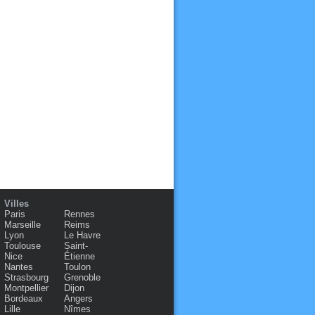
Villes
Paris
Rennes
Marseille
Reims
Lyon
Le Havre
Toulouse
Saint-
Nice
Étienne
Nantes
Toulon
Strasbourg
Grenoble
Montpellier
Dijon
Bordeaux
Angers
Lille
Nîmes