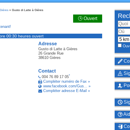
 Gières
» Gusto di Latte à Gières
Rech
🕒 Ouvert
enant!
ore 00:30 heures ouvert
Adresse
Ouve
Gusto di Latte
à Gières
26 Grande Rue
38610
Gières
Cor
Contact
Sig
*
004 76 89 17 05
Compléter numéro de Fax »
Pou
www.facebook.com/Gus... »
Compléter adresse E-Mail »
Sig
Ai
Con