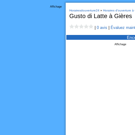
Affichage
Horairesdouverture24
»
Horaires d'ouverture à
Gusto di Latte à Gières
|
0 avis
|
Évaluez maint
Enc
Affichage