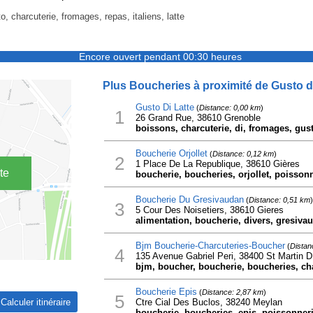
o, charcuterie, fromages, repas, italiens, latte
Encore ouvert pendant 00:30 heures
Plus Boucheries à proximité de Gusto di
Gusto Di Latte
(
Distance: 0,00 km
)
1
26 Grand Rue, 38610 Grenoble
boissons, charcuterie, di, fromages, gusto,
Boucherie Orjollet
(
Distance: 0,12 km
)
2
1 Place De La Republique, 38610 Gières
te
boucherie, boucheries, orjollet, poisson
Boucherie Du Gresivaudan
(
Distance: 0,51 km
)
3
5 Cour Des Noisetiers, 38610 Gieres
alimentation, boucherie, divers, gresiv
Bjm Boucherie-Charcuteries-Boucher
(
Distan
4
135 Avenue Gabriel Peri, 38400 St Martin 
bjm, boucher, boucherie, boucheries, ch
Boucherie Epis
(
Distance: 2,87 km
)
5
Ctre Cial Des Buclos, 38240 Meylan
boucherie, boucheries, epis, poissonner