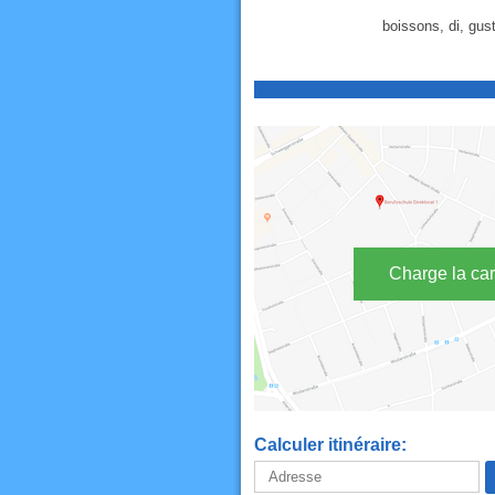
boissons, di, gust
Charge la car
Calculer itinéraire: