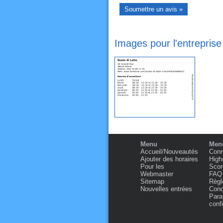
Images pour l'entreprise
Menu
Menu
Accueil/Nouveautés
Conn
Ajouter des horaires
High
Pour les
Scor
Webmaster
FAQ
Sitemap
Règl
Nouvelles entrées
Condi
Para
confi