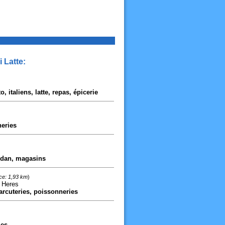
 Latte:
 italiens, latte, repas, épicerie
neries
audan, magasins
ce: 1,93 km
)
D Heres
arcuteries, poissonneries
ies