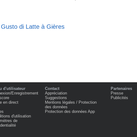
 Gusto di Latte à Gières
 d'utilisateur
Contact
Partenaires
exion/Enregistrement
Appréciation
Presse
score
Suggestions
Publicités
e en direct
Mentions légales / Protection
des données
es
Protection des données App
tions d'utilisation
mètres de
dentialité