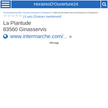
HorairesD'Ouverture24
Horairesdouverture24
»
Horaires d'ouverture à Ginasservis
» Intermarché station-service Ginasservis à Ginasservis
|
0 avis
|
Évaluez maintenant!
La Plantude
83560
Ginasservis
www.intermarche.com/... »
Affichage