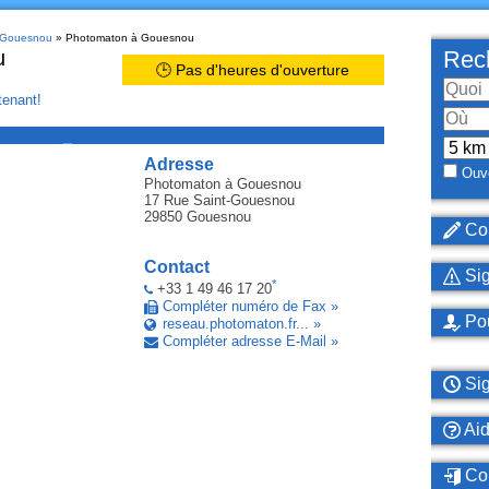
à Gouesnou
» Photomaton à Gouesnou
u
Rech
🕒 Pas d'heures d'ouverture
enant!
_
Adresse
Ouve
Photomaton
à Gouesnou
17 Rue Saint-Gouesnou
29850
Gouesnou
Cor
Contact
Sig
*
+33 1 49 46 17 20
Compléter numéro de Fax »
Pou
reseau.photomaton.fr... »
Compléter adresse E-Mail »
Sig
Ai
Con