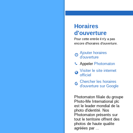
Horaires
d'ouverture
Pour cette entrée il n'y a pas
encore d'horaires d'ouverture.
Ajouter horaires
d'ouverture
Appeler
Photomaton
Visiter le site internet
officiel
Chercher les horaires
d'ouverture sur Google
Photomaton filiale du groupe
Photo-Me International plc
est le leader mondial de la
photo d'identité. Nos
Photomaton présents sur
tout le territoire offrent des
photos de haute qualite
agréées par ...