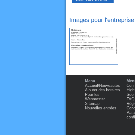
Images pour l'entrepri
Menu
Menu
Accueil/Nouveautés
Conn
Ajouter des horaires
High
Pour les
Scor
Webmaster
FAQ
Sitemap
Règl
Nouvelles entrées
Condi
Para
confi