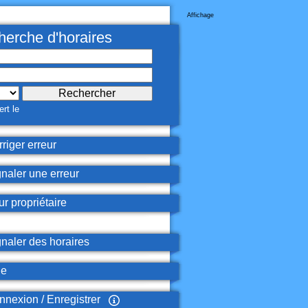
Affichage
erche d'horaires
rt le
riger erreur
naler une erreur
r propriétaire
naler des horaires
de
nexion / Enregistrer