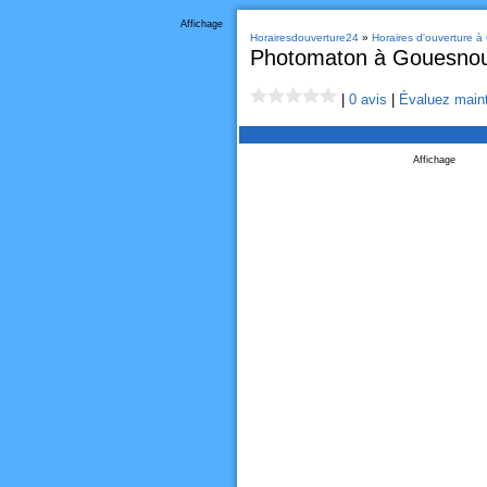
Affichage
Horairesdouverture24
»
Horaires d'ouverture 
Photomaton à Gouesno
|
0 avis
|
Évaluez maint
Affichage