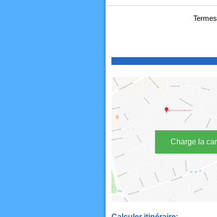
Termes
Charge la car
Calculer itinéraire: