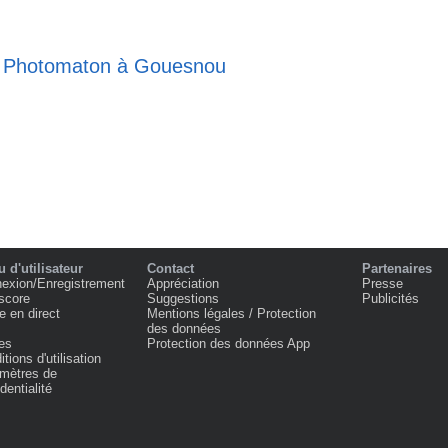
se Photomaton à Gouesnou
 d'utilisateur
Contact
Partenaires
exion/Enregistrement
Appréciation
Presse
score
Suggestions
Publicités
e en direct
Mentions légales / Protection
des données
es
Protection des données App
tions d'utilisation
mètres de
dentialité