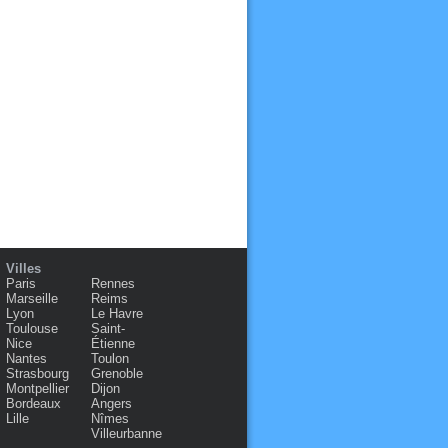
Villes
Paris
Rennes
Marseille
Reims
Lyon
Le Havre
Toulouse
Saint-
Nice
Étienne
Nantes
Toulon
Strasbourg
Grenoble
Montpellier
Dijon
Bordeaux
Angers
Lille
Nîmes
Villeurbanne