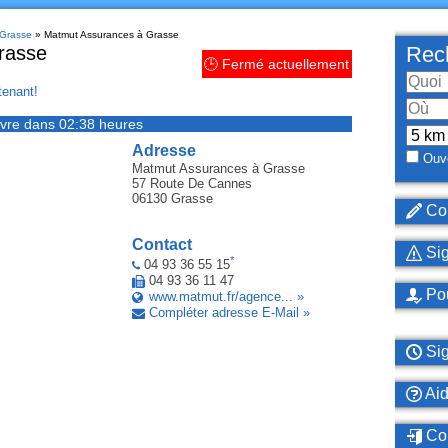
 Grasse
» Matmut Assurances à Grasse
rasse
Rech
🕒 Fermé actuellement
enant!
vre dans 02:38 heures
Adresse
Ouve
Matmut Assurances
à Grasse
57 Route De Cannes
06130
Grasse
Cor
Contact
Sig
*
04 93 36 55 15
04 93 36 11 47
Pou
www.matmut.fr/agence... »
Compléter adresse E-Mail »
Sig
Ai
Con