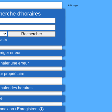
Affichage
erche d'horaires
rt le
riger erreur
naler une erreur
r propriétaire
naler des horaires
de
nexion / Enregistrer