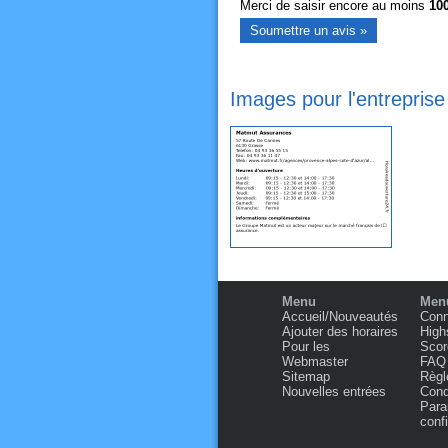
Merci de saisir encore au moins
10
Images pour l'entrepri
Menu
Menu
Accueil/Nouveautés
Conn
Ajouter des horaires
High
Pour les
Scor
Webmaster
FAQ
Sitemap
Règl
Nouvelles entrées
Condi
Para
confi