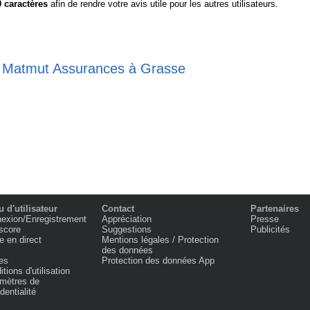
0
caractères
afin de rendre votre avis utile pour les autres utilisateurs.
se Matmut Assurances à Grasse
 d'utilisateur
Contact
Partenaires
exion/Enregistrement
Appréciation
Presse
score
Suggestions
Publicités
e en direct
Mentions légales / Protection
des données
es
Protection des données App
tions d'utilisation
mètres de
dentialité