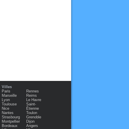
Villes
Paris
Rennes
Marseille
Reims
Lyon
Le Havre
Toulouse
Saint-
Nice
Étienne
Nantes
Toulon
Strasbourg
Grenoble
Montpellier
Dijon
Bordeaux
Angers