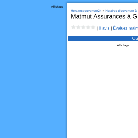
Affichage
Horairesdouverture24
»
Horaires d'ouverture à
Matmut Assurances à G
|
0 avis
|
Évaluez maint
Ou
Affichage