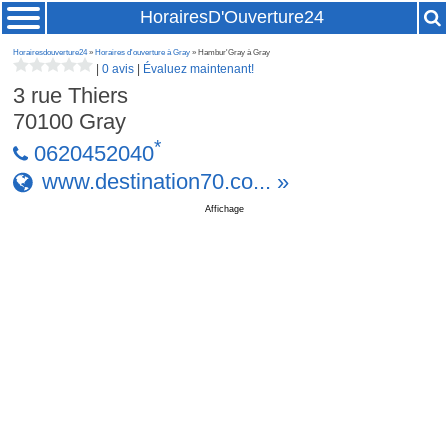
HorairesD'Ouverture24
Horairesdouverture24
»
Horaires d'ouverture à Gray
» Hambur'Gray à Gray
|
0 avis
|
Évaluez maintenant!
3 rue Thiers
70100
Gray
*
0620452040
www.destination70.co... »
Affichage