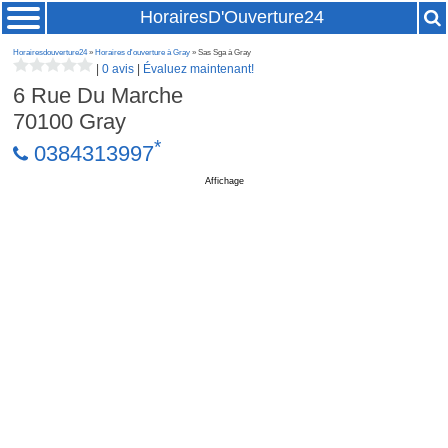
HorairesD'Ouverture24
Horairesdouverture24
»
Horaires d'ouverture à Gray
» Sas Sga à Gray
|
0 avis
|
Évaluez maintenant!
6 Rue Du Marche
70100
Gray
*
0384313997
Affichage