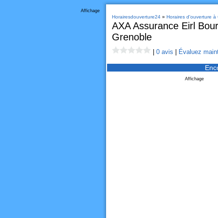
Affichage
Horairesdouverture24
»
Horaires d'ouverture à
AXA Assurance Eirl Bou
Grenoble
|
0 avis
|
Évaluez maint
Enc
Affichage