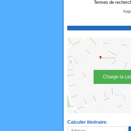
Termes de recherch
hugo
Charge la car
Calculer itinéraire: