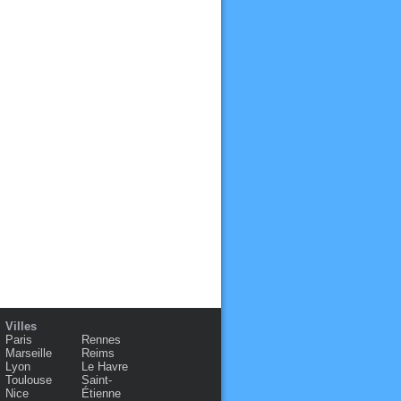
Villes
Paris
Rennes
Marseille
Reims
Lyon
Le Havre
Toulouse
Saint-
Nice
Étienne