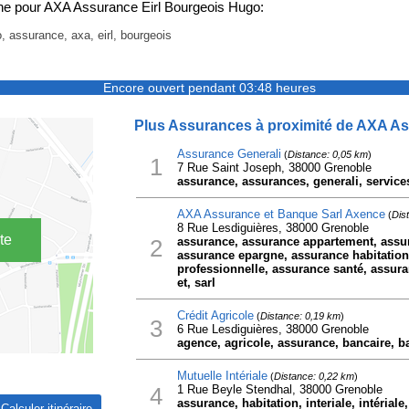
e pour AXA Assurance Eirl Bourgeois Hugo:
, assurance, axa, eirl, bourgeois
Encore ouvert pendant 03:48 heures
Plus Assurances à proximité de AXA As
Assurance Generali
(
Distance: 0,05 km
)
1
7 Rue Saint Joseph, 38000 Grenoble
assurance, assurances, generali, service
AXA Assurance et Banque Sarl Axence
(
Dis
8 Rue Lesdiguières, 38000 Grenoble
te
2
assurance, assurance appartement, assur
assurance epargne, assurance habitatio
professionnelle, assurance santé, assura
et, sarl
Crédit Agricole
(
Distance: 0,19 km
)
3
6 Rue Lesdiguières, 38000 Grenoble
agence, agricole, assurance, bancaire, b
Mutuelle Intériale
(
Distance: 0,22 km
)
4
1 Rue Beyle Stendhal, 38000 Grenoble
assurance, habitation, interiale, intérial