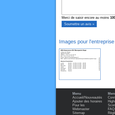
Merci de saisir encore au moins
10
Images pour l'entrepris
Menu
Menu
Accueil/Nouveautés
Conn
Ajouter des horaires
High
Pour les
Scor
Webmaster
FAQ
Sitemap
Règl