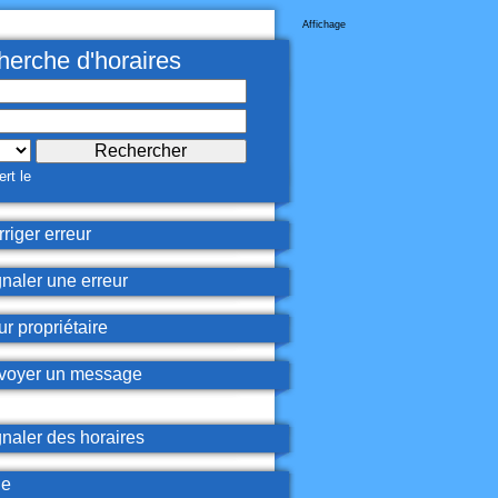
Affichage
erche d'horaires
rt le
riger erreur
naler une erreur
r propriétaire
oyer un message
naler des horaires
de