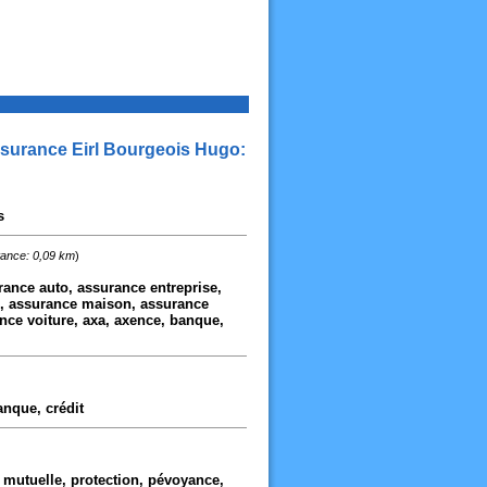
surance Eirl Bourgeois Hugo:
s
tance: 0,09 km
)
ance auto, assurance entreprise,
n, assurance maison, assurance
nce voiture, axa, axence, banque,
anque, crédit
e, mutuelle, protection, pévoyance,