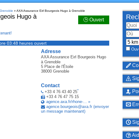
 Grenoble
» AXA Assurance Eirl Bourgeois Hugo à Grenoble
rgeois Hugo à
Rech
🕒 Ouvert
enant!
ore 03:48 heures ouvert
Ouve
Adresse
AXA Assurance Eirl Bourgeois Hugo
à Grenoble
Cor
5 Place de l'Étoile
38000
Grenoble
Sig
Contact
*
Pou
+33 4 76 43 40 25
+33 4 76 47 75 15
agence.axa.fr/rhone-... »
Env
agence
.
bourgeois
@
axa
.
fr
(envoyer
un message maintenant)
Sig
Ai