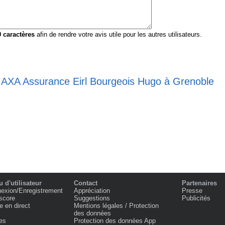
0
caractères
afin de rendre votre avis utile pour les autres utilisateurs.
e AXA Assurance Eirl Bourgeois Hugo à Grenoble
 d'utilisateur
Contact
Partenaires
exion/Enregistrement
Appréciation
Presse
score
Suggestions
Publicités
e en direct
Mentions légales / Protection
des données
es
Protection des données App