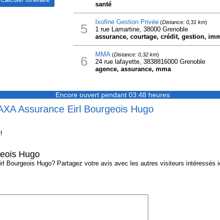
santé
Ixofine Gestion Privée
(
Distance: 0,31 km
)
5
1 rue Lamartine, 38000 Grenoble
assurance, courtage, crédit, gestion, immo
MMA
(
Distance: 0,32 km
)
6
24 rue lafayette, 3838816000 Grenoble
agence, assurance, mma
Encore ouvert pendant 03:48 heures
 AXA Assurance Eirl Bourgeois Hugo
!
geois Hugo
 Bourgeois Hugo? Partagez votre avis avec les autres visiteurs intéressés ic