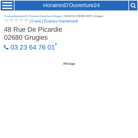
HorairesD'Ouverture24
Horairesdouverture24
»
Horaires d'ouverture à Grugies
» SCEA DU CHEMIN VERT à Grugies
|
0 avis
|
Évaluez maintenant!
48 Rue De Picardie
02680
Grugies
*
03 23 64 76 01
Affichage