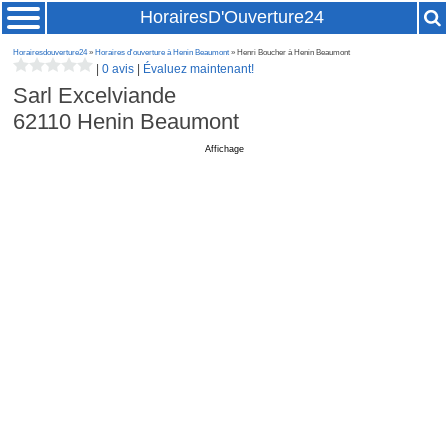
HorairesD'Ouverture24
Horairesdouverture24
»
Horaires d'ouverture à Henin Beaumont
» Henri Boucher à Henin Beaumont
|
0 avis
|
Évaluez maintenant!
Sarl Excelviande
62110
Henin Beaumont
Affichage