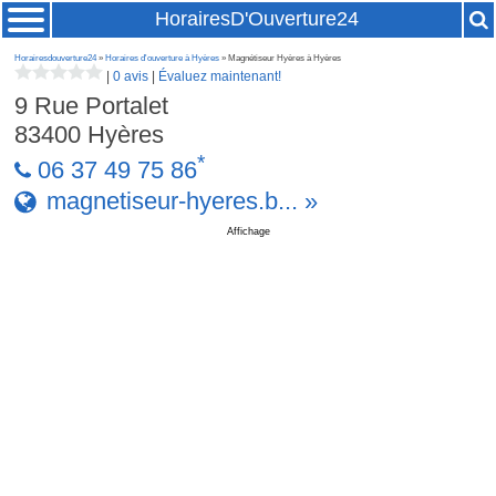
HorairesD'Ouverture24
Horairesdouverture24
»
Horaires d'ouverture à Hyères
» Magnétiseur Hyères à Hyères
|
0 avis
|
Évaluez maintenant!
9 Rue Portalet
83400
Hyères
*
06 37 49 75 86
magnetiseur-hyeres.b... »
Affichage