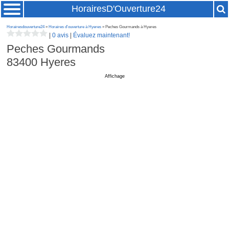
HorairesD'Ouverture24
Horairesdouverture24
»
Horaires d'ouverture à Hyeres
» Peches Gourmands à Hyeres
|
0 avis
|
Évaluez maintenant!
Peches Gourmands
83400
Hyeres
Affichage