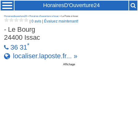
HorairesD'Ouverture24
Horairesdouverture24
»
Horaires d'ouverture à Issac
» La Poste à Issac
|
0 avis
|
Évaluez maintenant!
- Le Bourg
24400
Issac
*
36 31
localiser.laposte.fr... »
Affichage