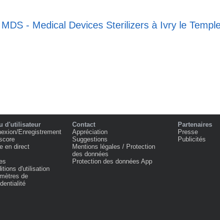
 MDS - Medical Devices Sterilizers à Ivry le Templ
 d'utilisateur
Contact
Partenaires
exion/Enregistrement
Appréciation
Presse
score
Suggestions
Publicités
e en direct
Mentions légales / Protection
des données
es
Protection des données App
tions d'utilisation
mètres de
dentialité