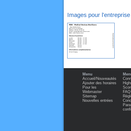
Images pour l'entreprise
Menu
Menu
Accueil/Nouveautés
Conn
Ajouter des horaires
High
Pour les
Scor
Webmaster
FAQ
Sitemap
Règl
Nouvelles entrées
Condi
Para
confi