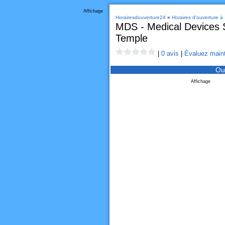
Affichage
Horairesdouverture24
»
Horaires d'ouverture à 
MDS - Medical Devices St
Temple
|
0 avis
|
Évaluez maint
Ou
Affichage