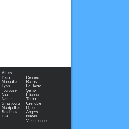
e
Villes
Paris
Rennes
Marseille
Reims
Lyon
Le Havre
Toulouse
Saint-
Nice
Étienne
Nantes
Toulon
Strasbourg
Grenoble
Montpellier
Dijon
Bordeaux
Angers
Lille
Nîmes
Villeurbanne