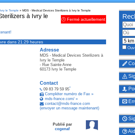
Ivry le Temple
» MDS - Medical Devices Sterilizers à Ivry le Temple
erilizers à Ivry le
Rech
🕒 Fermé actuellement
enant!
vre dans 21:29 heures
Ouve
Adresse
MDS - Medical Devices Sterilizers
à
Ivry le Temple
Cor
- Rue Sainte Anne
60173
Ivry le Temple
Sig
Contact
*
Pou
09 83 79 59 95
Compléter numéro de Fax »
mds-france.com/ »
Env
contact
@
mds-france
.
com
(envoyer un message maintenant)
Sig
Publié par
cogenaf
Ai