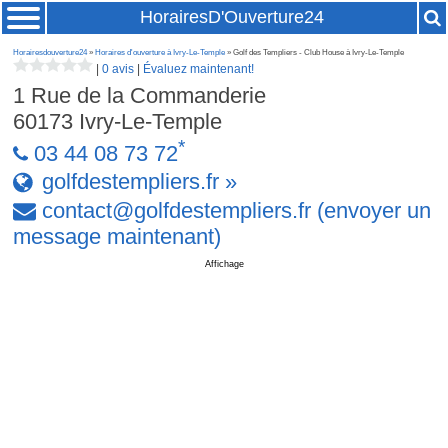
HorairesD'Ouverture24
Horairesdouverture24
»
Horaires d'ouverture à Ivry-Le-Temple
» Golf des Templiers - Club House à Ivry-Le-Temple
|
0 avis
|
Évaluez maintenant!
1 Rue de la Commanderie
60173
Ivry-Le-Temple
*
03 44 08 73 72
golfdestempliers.fr »
contact
@
golfdestempliers
.
fr
(envoyer un
message maintenant)
Affichage