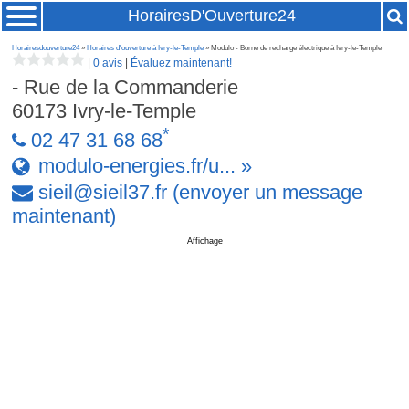
HorairesD'Ouverture24
Horairesdouverture24
»
Horaires d'ouverture à Ivry-le-Temple
» Modulo - Borne de recharge électrique à Ivry-le-Temple
|
0 avis
|
Évaluez maintenant!
- Rue de la Commanderie
60173
Ivry-le-Temple
*
02 47 31 68 68
modulo-energies.fr/u... »
sieil
@
sieil37
.
fr
(envoyer un message
maintenant)
Affichage