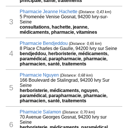
principale, santé, traitements
Pharmacie Jeanne Hachette
(
Distance: 0,43 km
)
5 Promenée Venise Gosnat, 94200 Ivry-sur-
3
Seine
consultations, hachette, jeanne,
médicaments, pharmacie, vitamines
Pharmacie Bendjeddou
(
Distance: 0,65 km
)
8 Place Charles de Gaulle, 94200 Ivry sur Seine
4
bendjeddou, herboristerie, médicaments,
paramédical, parapharmacie, pharmacie,
pharmacien, santé, traitements
Pharmacie Nguyen
(
Distance: 0,68 km
)
166 Boulevard de Stalingrad, 94200 Ivry Sur
Seine
5
herboristerie, médicaments, nguyen,
paramédical, parapharmacie, pharmacie,
pharmacien, santé, traitements
Pharmacie Salamon
(
Distance: 0,70 km
)
70 Avenue Georges Gosnat, 94200 Ivry sur
Seine
6
herboristerie, médicaments, paramédical,