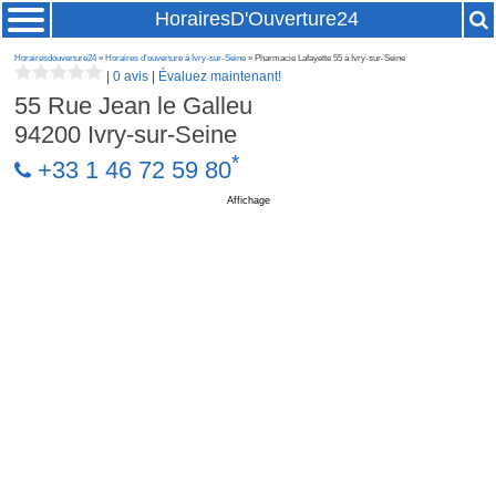
HorairesD'Ouverture24
Horairesdouverture24
»
Horaires d'ouverture à Ivry-sur-Seine
» Pharmacie Lafayette 55 à Ivry-sur-Seine
|
0 avis
|
Évaluez maintenant!
55 Rue Jean le Galleu
94200
Ivry-sur-Seine
*
+33 1 46 72 59 80
Affichage