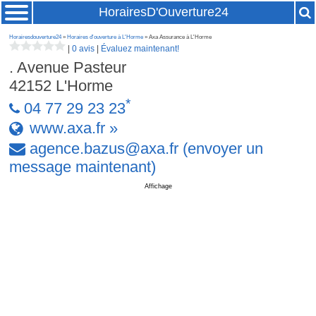
HorairesD'Ouverture24
Horairesdouverture24
»
Horaires d'ouverture à L'Horme
» Axa Assurance à L'Horme
|
0 avis
|
Évaluez maintenant!
. Avenue Pasteur
42152
L'Horme
*
04 77 29 23 23
www.axa.fr »
agence
.
bazus
@
axa
.
fr
(envoyer un
message maintenant)
Affichage