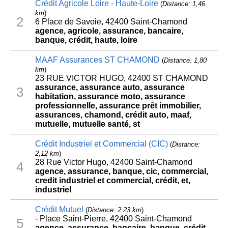
Crédit Agricole Loire - Haute-Loire
(
Distance: 1,46
km
)
2
6 Place de Savoie, 42400 Saint-Chamond
agence, agricole, assurance, bancaire,
banque, crédit, haute, loire
MAAF Assurances ST CHAMOND
(
Distance: 1,80
km
)
23 RUE VICTOR HUGO, 42400 ST CHAMOND
assurance, assurance auto, assurance
3
habitation, assurance moto, assurance
professionnelle, assurance prêt immobilier,
assurances, chamond, crédit auto, maaf,
mutuelle, mutuelle santé, st
Crédit Industriel et Commercial (CIC)
(
Distance:
2,12 km
)
28 Rue Victor Hugo, 42400 Saint-Chamond
4
agence, assurance, banque, cic, commercial,
credit industriel et commercial, crédit, et,
industriel
Crédit Mutuel
(
Distance: 2,23 km
)
- Place Saint-Pierre, 42400 Saint-Chamond
5
agence, assurance, bancaire, banque, crédit,