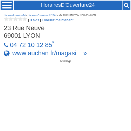
HorairesD'Ouverture24
Horairesdouverture24
»
Horaires d'ouverture à LYON
» MY AUCHAN LYON NEUVE à LYON
|
0 avis
|
Évaluez maintenant!
23 Rue Neuve
69001
LYON
*
04 72 10 12 85
www.auchan.fr/magasi... »
Affichage