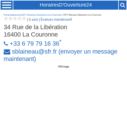
HorairesD'Ouverture24
Horairesdouverture24
»
Horaires d'ouverture à La Couronne
» ENT Blaineau Sébastien à La Couronne
|
0 avis
|
Évaluez maintenant!
34 Rue de la Libération
16400
La Couronne
*
+33 6 79 79 16 36
sblaineau
@
sfr
.
fr
(envoyer un message
maintenant)
Affichage