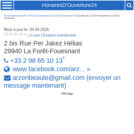
HorairesD'Ouverture24
Horairesdouverture24
»
Horaires d'ouverture à La Forêt-Fouesnant
» Ar'Zen Beauté La Forêt Fouesnant à La Forêt-
Fouesnant
Mise à jour le: 20.04.2026
|
0 avis
|
Évaluez maintenant!
2 bis Rue Per Jakez Hélias
29940
La Forêt-Fouesnant
*
+33 2 98 65 10 13
www.facebook.com/arz... »
arzenbeaute
@
gmail
.
com
(envoyer un
message maintenant)
Affichage