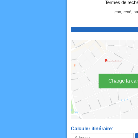
Termes de reche
jean, rené, sa
Charge la car
Calculer itinéraire: