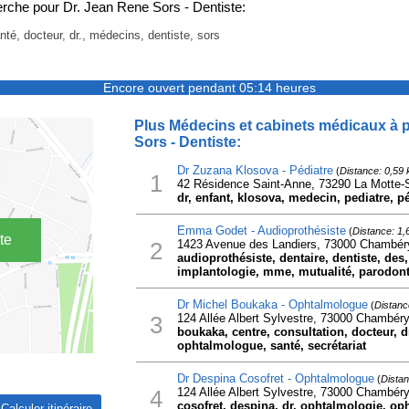
rche pour Dr. Jean Rene Sors - Dentiste:
nté, docteur, dr., médecins, dentiste, sors
Encore ouvert pendant 05:14 heures
Plus Médecins et cabinets médicaux à p
Sors - Dentiste:
Dr Zuzana Klosova - Pédiatre
(
Distance: 0,59
1
42 Résidence Saint-Anne, 73290 La Motte-
dr, enfant, klosova, medecin, pediatre, p
Emma Godet - Audioprothésiste
(
Distance: 1,
te
2
1423 Avenue des Landiers, 73000 Chambér
audioprothésiste, dentaire, dentiste, des
implantologie, mme, mutualité, parodont
Dr Michel Boukaka - Ophtalmologue
(
Distanc
3
124 Allée Albert Sylvestre, 73000 Chambér
boukaka, centre, consultation, docteur, 
ophtalmologue, santé, secrétariat
Dr Despina Cosofret - Ophtalmologue
(
Distan
4
124 Allée Albert Sylvestre, 73000 Chambér
cosofret, despina, dr, ophtalmologie, o