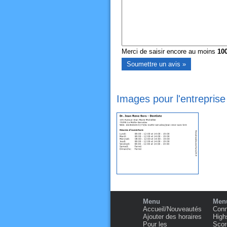
Merci de saisir encore au moins
10
Images pour l'entrepris
Menu
Menu
Accueil/Nouveautés
Conn
Ajouter des horaires
High
Pour les
Scor