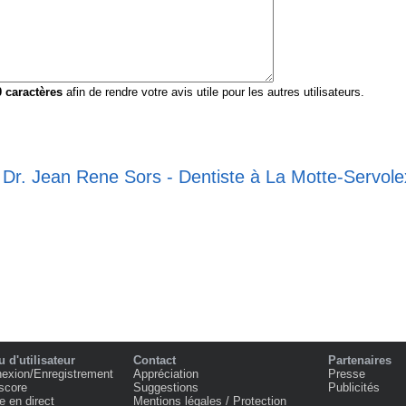
0
caractères
afin de rendre votre avis utile pour les autres utilisateurs.
e Dr. Jean Rene Sors - Dentiste à La Motte-Servole
 d'utilisateur
Contact
Partenaires
exion/Enregistrement
Appréciation
Presse
score
Suggestions
Publicités
e en direct
Mentions légales / Protection