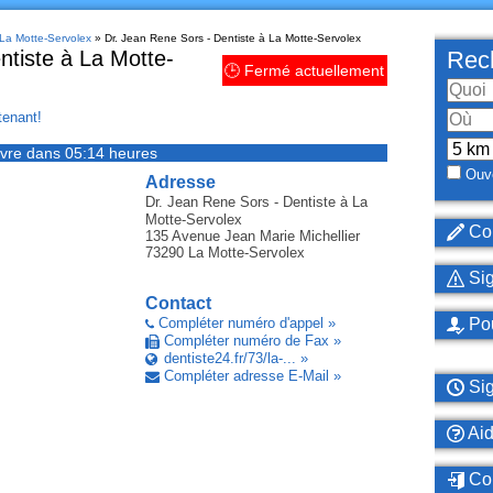
 La Motte-Servolex
» Dr. Jean Rene Sors - Dentiste à La Motte-Servolex
ntiste à La Motte-
Rech
🕒 Fermé actuellement
enant!
vre dans 05:14 heures
Ouve
Adresse
Dr. Jean Rene Sors - Dentiste
à La
Motte-Servolex
Cor
135 Avenue Jean Marie Michellier
73290
La Motte-Servolex
Sig
Contact
Compléter numéro d'appel »
Pou
Compléter numéro de Fax »
dentiste24.fr/73/la-... »
Compléter adresse E-Mail »
Sig
Ai
Con