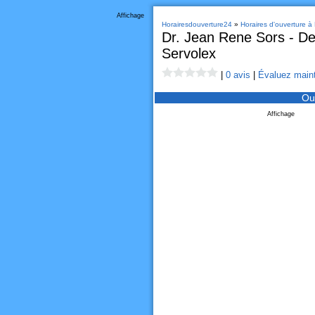
Affichage
Horairesdouverture24
»
Horaires d'ouverture à
Dr. Jean Rene Sors - De
Servolex
|
0 avis
|
Évaluez maint
Ou
Affichage