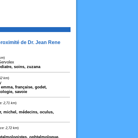
roximité de Dr. Jean Rene
 km
)
Servolex
édiatre, soins, zuzana
62 km
)
y
, emma, française, godet,
ologie, savoie
e: 2,71 km
)
y
dr, michel, médecins, oculus,
ce: 2,72 km
)
y
phtalmologistes, ophtalmologue,