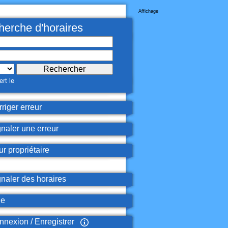
Affichage
erche d'horaires
rt le
riger erreur
naler une erreur
r propriétaire
naler des horaires
de
nexion / Enregistrer