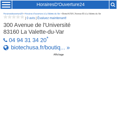
HorairesD'Ouverture24
Horairesdouverture24
»
Horaires d'ouverture à La Valette-du-Var
» BiotechUSA L’Avenue 83 à La Valette-du-Var
|
0 avis
|
Évaluez maintenant!
300 Avenue de l'Université
83160
La Valette-du-Var
*
04 94 31 34 20
biotechusa.fr/boutiq... »
Affichage