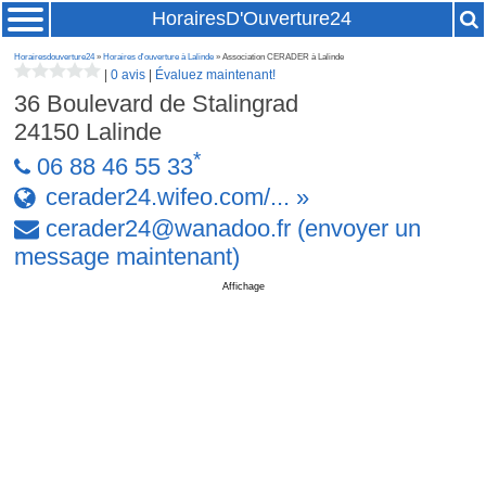
HorairesD'Ouverture24
Horairesdouverture24
»
Horaires d'ouverture à Lalinde
» Association CERADER à Lalinde
|
0 avis
|
Évaluez maintenant!
36 Boulevard de Stalingrad
24150
Lalinde
*
06 88 46 55 33
cerader24.wifeo.com/... »
cerader24
@
wanadoo
.
fr
(envoyer un
message maintenant)
Affichage