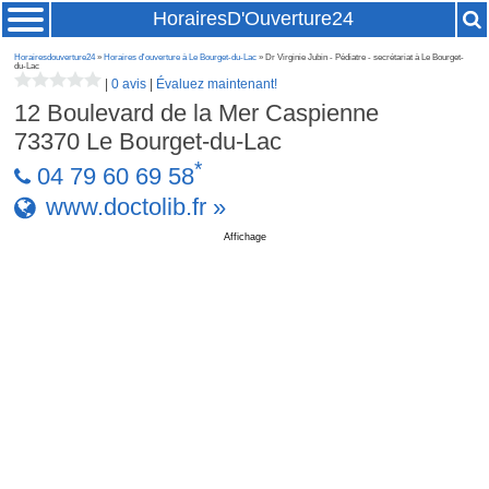
HorairesD'Ouverture24
Horairesdouverture24
»
Horaires d'ouverture à Le Bourget-du-Lac
» Dr Virginie Jubin - Pédiatre - secrétariat à Le Bourget-
du-Lac
|
0 avis
|
Évaluez maintenant!
12 Boulevard de la Mer Caspienne
73370
Le Bourget-du-Lac
*
04 79 60 69 58
www.doctolib.fr »
Affichage