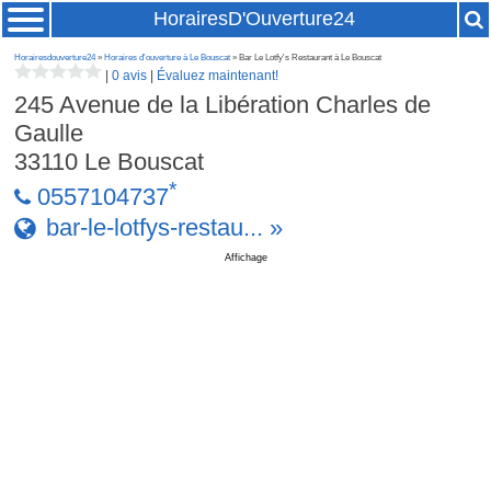
HorairesD'Ouverture24
Horairesdouverture24
»
Horaires d'ouverture à Le Bouscat
» Bar Le Lotfy's Restaurant à Le Bouscat
|
0 avis
|
Évaluez maintenant!
245 Avenue de la Libération Charles de
Gaulle
33110
Le Bouscat
*
0557104737
bar-le-lotfys-restau... »
Affichage