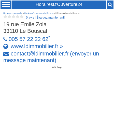
HorairesD'Ouverture24
Horairesdouverture24
»
Horaires d'ouverture à Le Bouscat
» LD Immobilier à Le Bouscat
|
0 avis
|
Évaluez maintenant!
19 rue Emile Zola
33110
Le Bouscat
*
005 57 22 22 62
www.ldimmobilier.fr »
contact
@
ldimmobilier
.
fr
(envoyer un
message maintenant)
Affichage