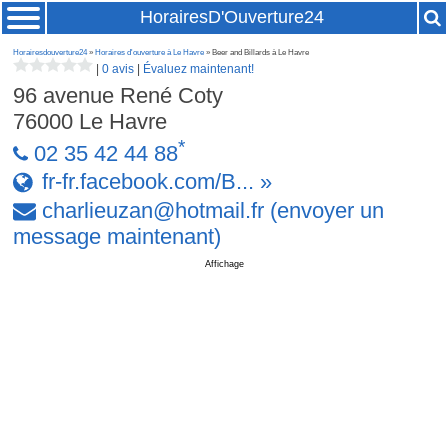
HorairesD'Ouverture24
Horairesdouverture24
»
Horaires d'ouverture à Le Havre
» Beer and Billards à Le Havre
|
0 avis
|
Évaluez maintenant!
96 avenue René Coty
76000
Le Havre
*
02 35 42 44 88
fr-fr.facebook.com/B... »
charlieuzan
@
hotmail
.
fr
(envoyer un
message maintenant)
Affichage