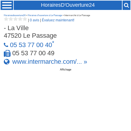
HorairesD'Ouverture24
Horairesdouverture24
»
Horaires d'ouverture à Le Passage
» Intermarché à Le Passage
|
0 avis
|
Évaluez maintenant!
- La Ville
47520
Le Passage
*
05 53 77 00 40
05 53 77 00 49
www.intermarche.com/... »
Affichage