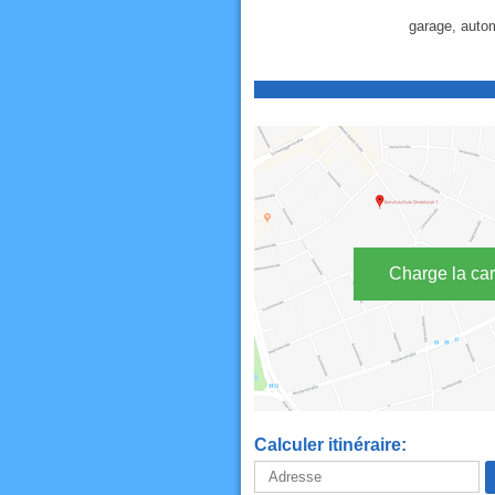
garage, auto
Charge la car
Calculer itinéraire: