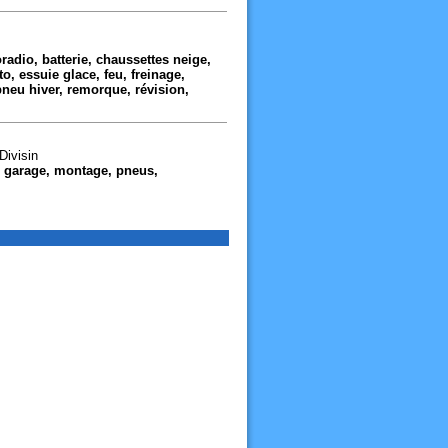
adio, batterie, chaussettes neige,
to, essuie glace, feu, freinage,
pneu hiver, remorque, révision,
Divisin
g, garage, montage, pneus,