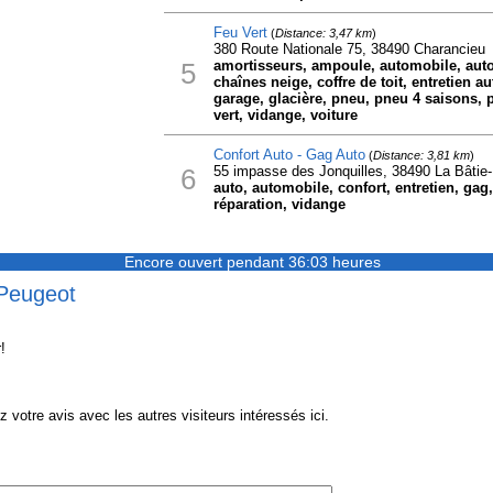
Feu Vert
(
Distance: 3,47 km
)
380 Route Nationale 75, 38490 Charancieu
5
amortisseurs, ampoule, automobile, autor
chaînes neige, coffre de toit, entretien au
garage, glacière, pneu, pneu 4 saisons, 
vert, vidange, voiture
Confort Auto - Gag Auto
(
Distance: 3,81 km
)
6
55 impasse des Jonquilles, 38490 La Bâtie-
auto, automobile, confort, entretien, ga
réparation, vidange
Encore ouvert pendant 36:03 heures
 Peugeot
!
otre avis avec les autres visiteurs intéressés ici.