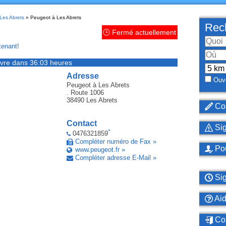
 Les Abrets
» Peugeot à Les Abrets
Rech
🕒 Fermé actuellement
enant!
vre dans 36:03 heures
Adresse
Ouve
Peugeot
à Les Abrets
. Route 1006
38490
Les Abrets
Cor
Contact
Sig
*
0476321859
Compléter numéro de Fax »
Pou
www.peugeot.fr »
Compléter adresse E-Mail »
Sig
Ai
Con