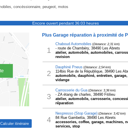
mobiles, concéssionnaire, peugeot, motos
Encore ouvert pendant 36:03 heures
Plus Garage réparation à proximité de 
Chaboud Automobiles
(
Distance: 2,31 km
)
1
- route de Chambéry, 38490 Les Abrets
atelier, automobile, automobiles, carross
revision
Dauphiné Pneus
(
Distance: 2,54 km
)
te
2
114bis Rue de la République, 38490 Les Ab
automobile, dauphiné, entretien, garage,
vidange
Carrosserie du Gua
(
Distance: 3,36 km
)
3
- ZA étang de charles, 38490 Fitilieu
atelier, automobile, carrosserie, concessi
réparation
Nespresso (Stop Garage)
(
Distance: 3,42 km
)
4
84 Rue Gambetta, 38490 Les Abrets
accessories, coffee, garage, machines, n
services, stop