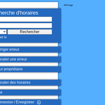
Affichage
erche d'horaires
rt le
riger erreur
naler une erreur
r propriétaire
naler des horaires
de
nexion / Enregistrer