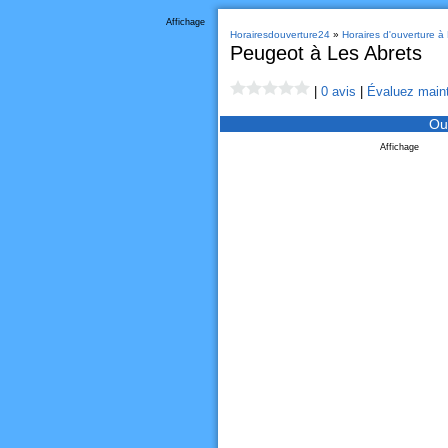
Affichage
Horairesdouverture24
»
Horaires d'ouverture à
Peugeot à Les Abrets
|
0 avis
|
Évaluez maint
Ou
Affichage