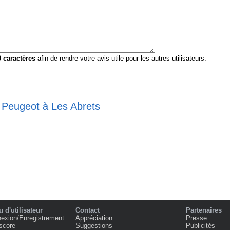
0
caractères
afin de rendre votre avis utile pour les autres utilisateurs.
e Peugeot à Les Abrets
 d'utilisateur
Contact
Partenaires
exion/Enregistrement
Appréciation
Presse
score
Suggestions
Publicités