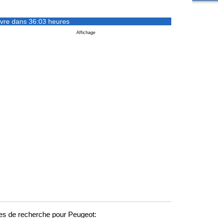
vre dans 36:03 heures
Affichage
s de recherche pour Peugeot: