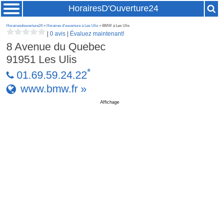
HorairesD'Ouverture24
Horairesdouverture24
»
Horaires d'ouverture à Les Ulis
» BMW à Les Ulis
|
0 avis
|
Évaluez maintenant!
8 Avenue du Quebec
91951
Les Ulis
*
01.69.59.24.22
www.bmw.fr »
Affichage