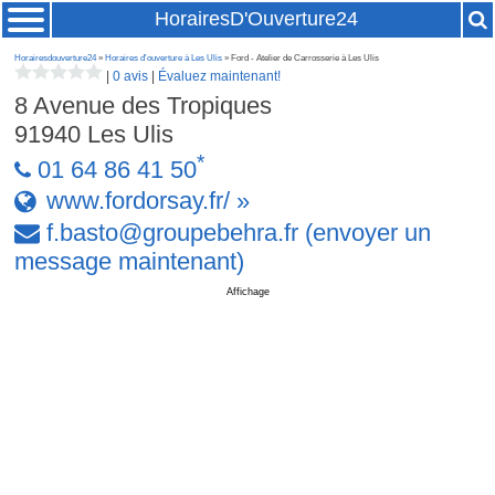
HorairesD'Ouverture24
Horairesdouverture24
»
Horaires d'ouverture à Les Ulis
» Ford - Atelier de Carrosserie à Les Ulis
|
0 avis
|
Évaluez maintenant!
8 Avenue des Tropiques
91940
Les Ulis
*
01 64 86 41 50
www.fordorsay.fr/ »
f
.
basto
@
groupebehra
.
fr
(envoyer un
message maintenant)
Affichage