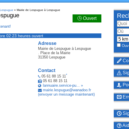
à Lespugue
» Mairie de Lespugue à Lespugue
espugue
Rech
🕒 Ouvert
enant!
ore 02:23 heures ouvert
Adresse
Ouve
Mairie de Lespugue
à Lespugue
. Place de la Mairie
31350
Lespugue
Cor
Contact
Sig
*
05 61 88 15 11
05 61 88 15 11
Pou
lannuaire.service-pu... »
mairie
.
lespugue
@
wanadoo
.
fr
(envoyer un message maintenant)
Env
Sig
Ai