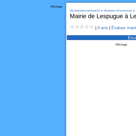
Affichage
Horairesdouverture24
»
Horaires d'ouverture 
Mairie de Lespugue à L
|
0 avis
|
Évaluez maint
Enc
Affichage