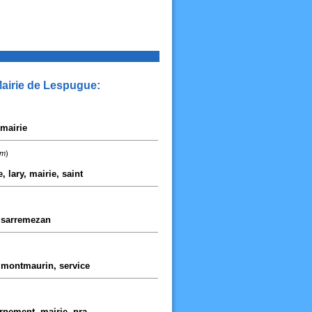
Mairie de Lespugue:
 mairie
km
)
 lary, mairie, saint
, sarremezan
, montmaurin, service
rnement, mairie, nra