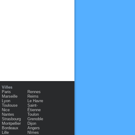
Villes
Paris
Rennes
Marseille
Reims
Lyon
Le Havre
Toulouse
Saint-
Nice
Étienne
Nantes
Toulon
Strasbourg
Grenoble
Montpellier
Dijon
Bordeaux
Angers
Lille
Nîmes