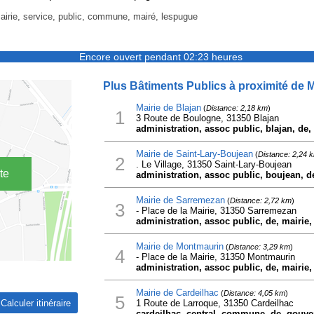
mairie, service, public, commune, mairé, lespugue
Encore ouvert pendant 02:23 heures
Plus Bâtiments Publics à proximité de 
Mairie de Blajan
(
Distance: 2,18 km
)
1
3 Route de Boulogne, 31350 Blajan
administration, assoc public, blajan, de,
Mairie de Saint-Lary-Boujean
(
Distance: 2,24 
2
. Le Village, 31350 Saint-Lary-Boujean
te
administration, assoc public, boujean, de,
Mairie de Sarremezan
(
Distance: 2,72 km
)
3
- Place de la Mairie, 31350 Sarremezan
administration, assoc public, de, mairie
Mairie de Montmaurin
(
Distance: 3,29 km
)
4
- Place de la Mairie, 31350 Montmaurin
administration, assoc public, de, mairie
Mairie de Cardeilhac
(
Distance: 4,05 km
)
5
1 Route de Larroque, 31350 Cardeilhac
cardeilhac, central, commune, de, gouve