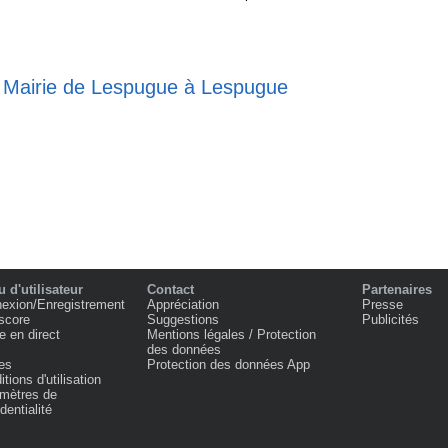
e Mairie de Lespugue à Lespugue
 d'utilisateur
Contact
Partenaires
exion/Enregistrement
Appréciation
Presse
score
Suggestions
Publicités
e en direct
Mentions légales / Protection
des données
es
Protection des données App
tions d'utilisation
mètres de
dentialité