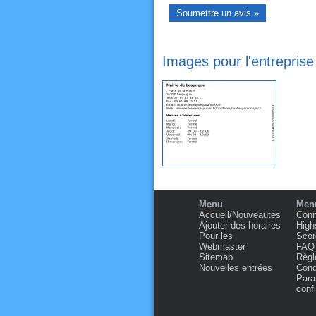
Images pour l'entrepris
Menu
Menu
Accueil/Nouveautés
Conn
Ajouter des horaires
High
Pour les
Scor
Webmaster
FAQ
Sitemap
Règl
Nouvelles entrées
Condi
Para
confi