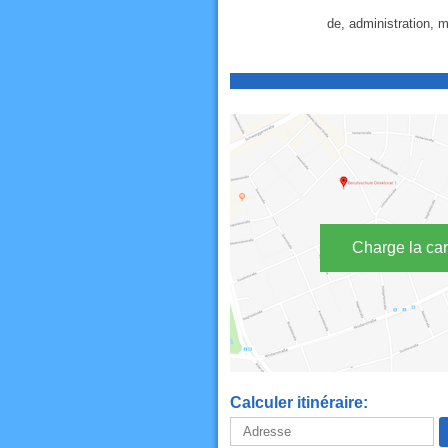
de, administration, 
Charge la car
Calculer itinéraire: