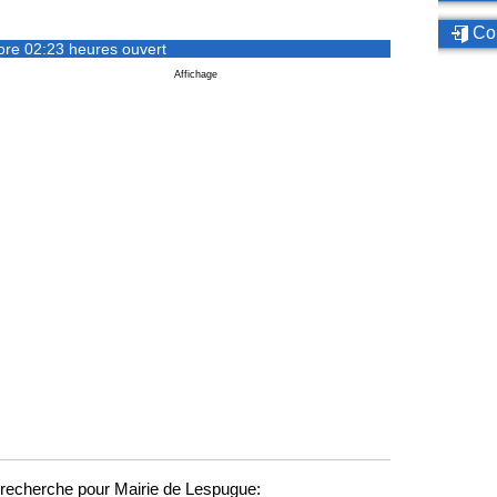
Con
ore 02:23 heures ouvert
Affichage
recherche pour Mairie de Lespugue: