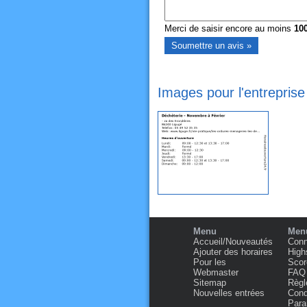
Merci de saisir encore au moins
10
Images pour l'entrepris
Menu
Menu
Accueil/Nouveautés
Conn
Ajouter des horaires
High
Pour les
Scor
Webmaster
FAQ
Sitemap
Règl
Nouvelles entrées
Condi
Para