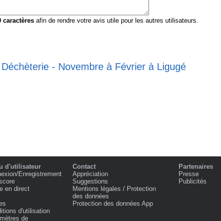
0
caractères
afin de rendre votre avis utile pour les autres utilisateurs.
e Déchèterie - Novembre à Février à Ligugé
 d'utilisateur
Contact
Partenaires
exion/Enregistrement
Appréciation
Presse
score
Suggestions
Publicités
e en direct
Mentions légales / Protection
des données
es
Protection des données App
tions d'utilisation
mètres de