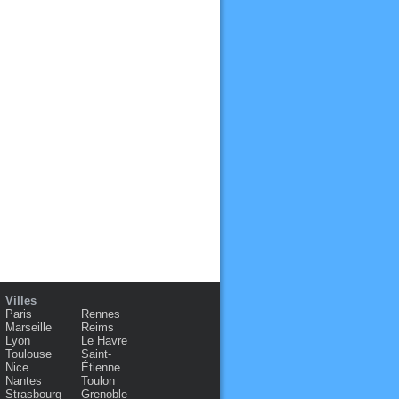
Villes
Paris
Rennes
Marseille
Reims
Lyon
Le Havre
Toulouse
Saint-
Nice
Étienne
Nantes
Toulon
Strasbourg
Grenoble