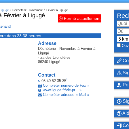
 Ligugé
» Déchèterie - Novembre à Février à Ligugé
 Février à Ligugé
Rech
🕒 Fermé actuellement
enant!
vre dans 23:38 heures
Adresse
Ouve
Déchèterie - Novembre à Février
à
Ligugé
- za des Erondières
Cor
86240
Ligugé
Sig
Contact
*
05 49 52 35 35
Pou
Compléter numéro de Fax »
www.liguge.fr/vie-pr... »
Compléter adresse E-Mail »
Sig
Ai
Con