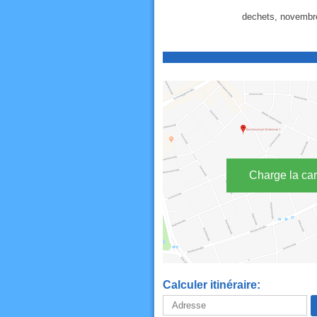
dechets, novembre,
Charge la car
Calculer itinéraire: