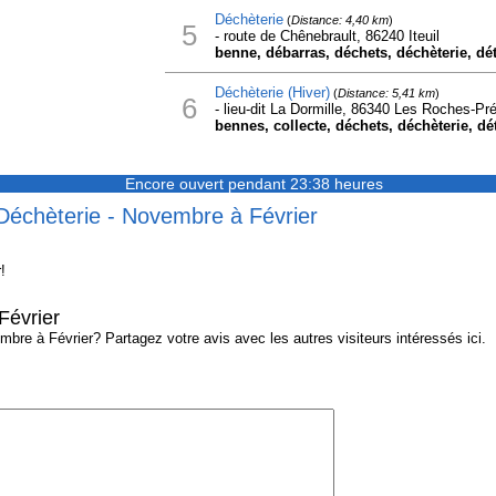
Déchèterie
(
Distance: 4,40 km
)
5
- route de Chênebrault, 86240 Iteuil
benne, débarras, déchets, déchèterie, dét
Déchèterie (Hiver)
(
Distance: 5,41 km
)
6
- lieu-dit La Dormille, 86340 Les Roches-Pr
bennes, collecte, déchets, déchèterie, dét
Encore ouvert pendant 23:38 heures
 Déchèterie - Novembre à Février
!
Février
re à Février? Partagez votre avis avec les autres visiteurs intéressés ici.