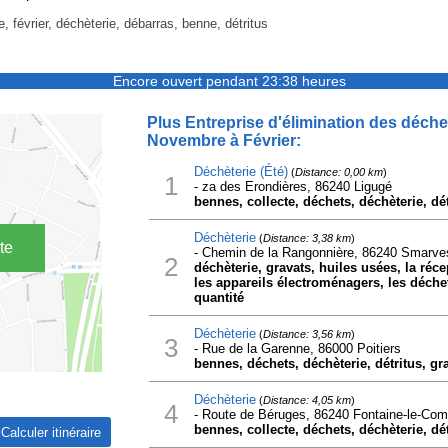
 février, déchèterie, débarras, benne, détritus
Encore ouvert pendant 23:38 heures
Plus Entreprise d'élimination des déche
Novembre à Février:
Déchèterie (Été)
(
Distance: 0,00 km
)
1
- za des Erondières, 86240 Ligugé
bennes, collecte, déchets, déchèterie, dét
Déchèterie
(
Distance: 3,38 km
)
te
- Chemin de la Rangonnière, 86240 Smarve
2
déchèterie, gravats, huiles usées, la réc
les appareils électroménagers, les déchet
quantité
Déchèterie
(
Distance: 3,56 km
)
3
- Rue de la Garenne, 86000 Poitiers
bennes, déchets, déchèterie, détritus, gr
Déchèterie
(
Distance: 4,05 km
)
4
- Route de Béruges, 86240 Fontaine-le-Com
bennes, collecte, déchets, déchèterie, dé