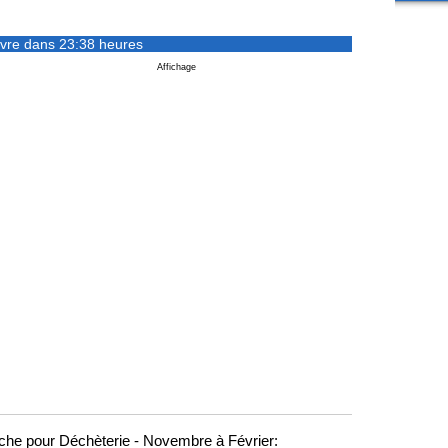
vre dans 23:38 heures
Affichage
che pour Déchèterie - Novembre à Février: