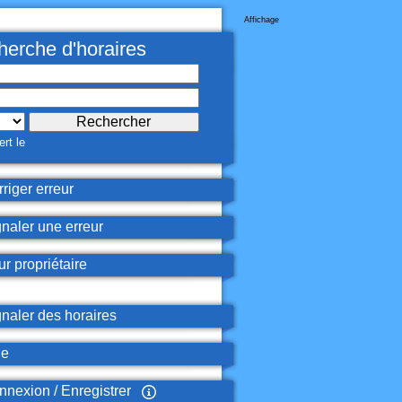
Affichage
erche d'horaires
rt le
riger erreur
naler une erreur
r propriétaire
naler des horaires
de
nexion / Enregistrer