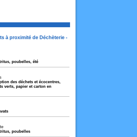
ts à proximité de Déchèterie -
ritus, poubelles, été
s
eption des déchets et écocentres,
s verts, papier et carton en
avats
te
tritus, poubelles