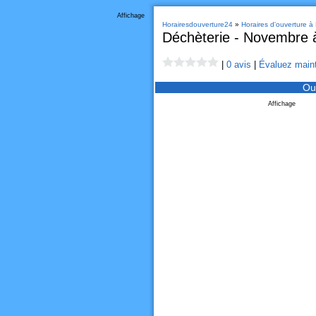
Affichage
Horairesdouverture24
»
Horaires d'ouverture à
Déchèterie - Novembre à
|
0 avis
|
Évaluez maint
Ou
Affichage