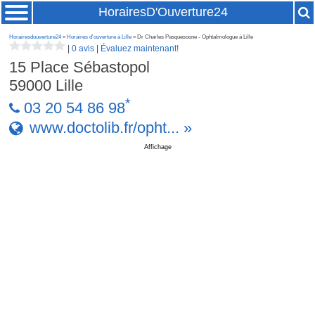
HorairesD'Ouverture24
Horairesdouverture24
»
Horaires d'ouverture à Lille
» Dr Charles Pasquesoone - Ophtalmologue à Lille
|
0 avis
|
Évaluez maintenant!
15 Place Sébastopol
59000
Lille
*
03 20 54 86 98
www.doctolib.fr/opht... »
Affichage