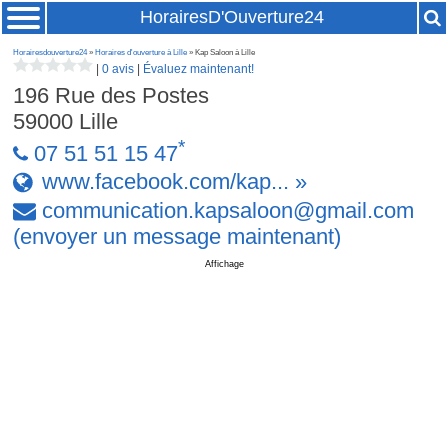
HorairesD'Ouverture24
Horairesdouverture24
»
Horaires d'ouverture à Lille
» Kap Saloon à Lille
|
0 avis
|
Évaluez maintenant!
196 Rue des Postes
59000
Lille
*
07 51 51 15 47
www.facebook.com/kap... »
communication
.
kapsaloon
@
gmail
.
com
(envoyer un message maintenant)
Affichage