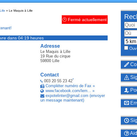
ille
» Le Maquis à Lille
Rech
🕒 Fermé actuellement
enant!
vre dans 04:19 heures
Adresse
Ouve
Le Maquis
à Lille
19 Rue du cirque
59800
Lille
Cor
Contact
Sig
*
003 20 55 23 42
Compléter numéro de Fax »
Pou
www.facebook.com/lem... »
expotelinter
@
gmail
.
com
(envoyer
un message maintenant)
Env
Sig
Ai