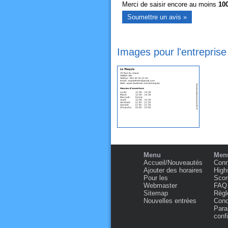
Merci de saisir encore au moins
10
Images pour l'entreprise
Menu
Menu
Accueil/Nouveautés
Conn
Ajouter des horaires
High
Pour les
Scor
Webmaster
FAQ
Sitemap
Règl
Nouvelles entrées
Condi
Para
confi