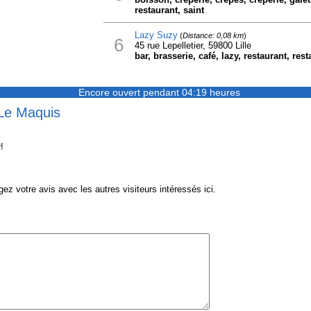
restaurant, saint
Lazy Suzy
(
Distance: 0,08 km
)
6
45 rue Lepelletier, 59800 Lille
bar, brasserie, café, lazy, restaurant, res
Encore ouvert pendant 04:19 heures
 Le Maquis
!
 votre avis avec les autres visiteurs intéressés ici.