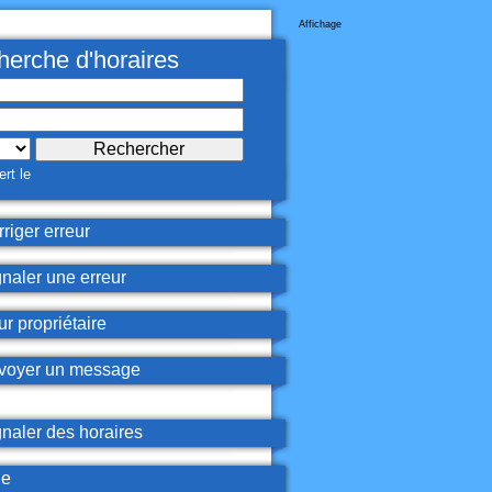
Affichage
erche d'horaires
rt le
riger erreur
naler une erreur
r propriétaire
oyer un message
naler des horaires
de