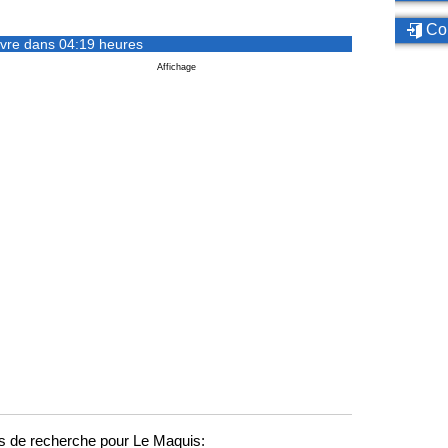
Con
vre dans 04:19 heures
Affichage
 de recherche pour Le Maquis: