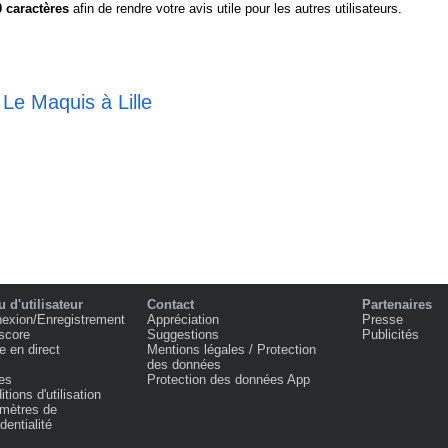
0
caractères
afin de rendre votre avis utile pour les autres utilisateurs.
 Le Maquis à Lille
 d'utilisateur
Contact
Partenaires
exion/Enregistrement
Appréciation
Presse
score
Suggestions
Publicités
e en direct
Mentions légales / Protection
des données
es
Protection des données App
tions d'utilisation
mètres de
dentialité