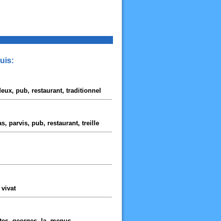
uis:
eux, pub, restaurant, traditionnel
s, parvis, pub, restaurant, treille
 vivat
ttes, georges, la, menus,