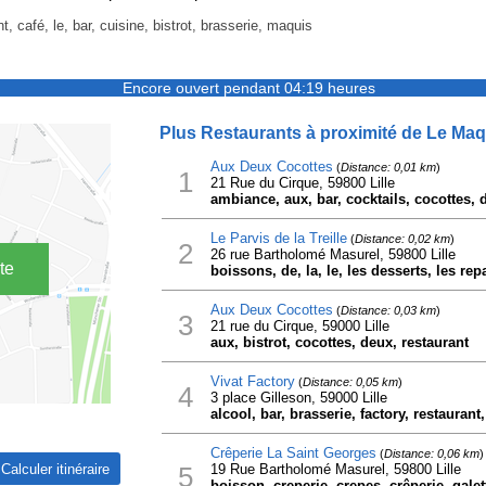
t, café, le, bar, cuisine, bistrot, brasserie, maquis
Encore ouvert pendant 04:19 heures
Plus Restaurants à proximité de Le Maq
Aux Deux Cocottes
(
Distance: 0,01 km
)
1
21 Rue du Cirque, 59800 Lille
ambiance, aux, bar, cocktails, cocottes, d
Le Parvis de la Treille
(
Distance: 0,02 km
)
2
26 rue Bartholomé Masurel, 59800 Lille
te
boissons, de, la, le, les desserts, les repa
Aux Deux Cocottes
(
Distance: 0,03 km
)
3
21 rue du Cirque, 59000 Lille
aux, bistrot, cocottes, deux, restaurant
Vivat Factory
(
Distance: 0,05 km
)
4
3 place Gilleson, 59000 Lille
alcool, bar, brasserie, factory, restaurant,
Crêperie La Saint Georges
(
Distance: 0,06 km
)
5
19 Rue Bartholomé Masurel, 59800 Lille
boisson, creperie, crepes, crêperie, gale