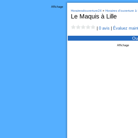
Affichage
Horairesdouverture24
»
Horaires d'ouverture à L
Le Maquis à Lille
|
0 avis
|
Évaluez maint
Ou
Affichage