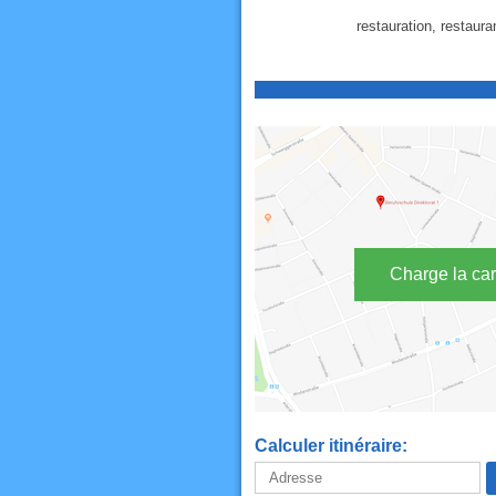
restauration, restauran
Charge la car
Calculer itinéraire: