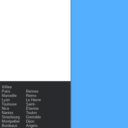
Villes
Paris
Rennes
Marseille
Reims
Lyon
Le Havre
Toulouse
Saint-
Nice
Étienne
Nantes
Toulon
Strasbourg
Grenoble
Montpellier
Dijon
Bordeaux
Angers