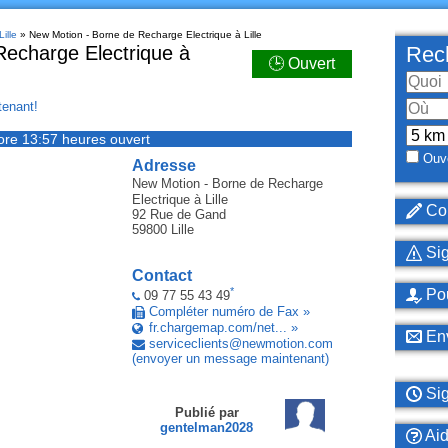
ille
» New Motion - Borne de Recharge Electrique à Lille
echarge Electrique à
Rech
🕒 Ouvert
enant!
ore 13:57 heures ouvert
Ouve
Adresse
New Motion - Borne de Recharge
Electrique
à Lille
Cor
92 Rue de Gand
59800
Lille
Sig
Contact
*
Pou
09 77 55 43 49
Compléter numéro de Fax »
fr.chargemap.com/net... »
Env
serviceclients
@
newmotion
.
com
(envoyer un message maintenant)
Sig
Publié par
gentelman2028
Ai