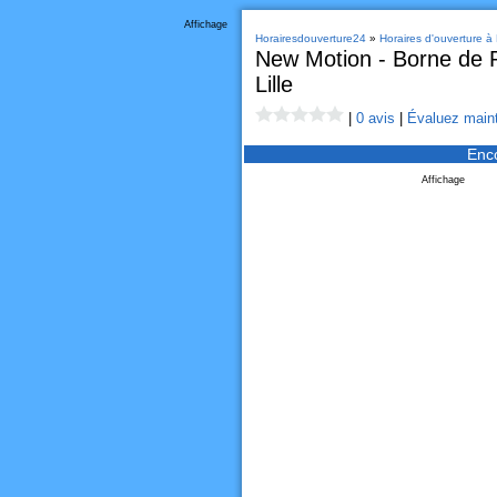
Affichage
Horairesdouverture24
»
Horaires d'ouverture à L
New Motion - Borne de R
Lille
|
0 avis
|
Évaluez maint
Enc
Affichage