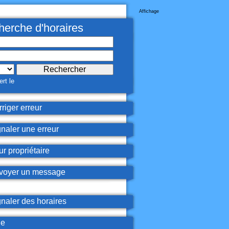
Affichage
erche d'horaires
rt le
riger erreur
naler une erreur
r propriétaire
oyer un message
naler des horaires
de