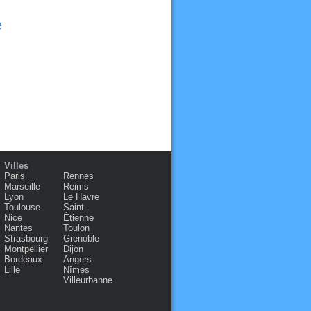
e
Villes
Paris
Rennes
Marseille
Reims
Lyon
Le Havre
Toulouse
Saint-
Nice
Étienne
Nantes
Toulon
Strasbourg
Grenoble
Montpellier
Dijon
Bordeaux
Angers
Lille
Nîmes
Villeurbanne